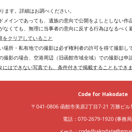
ります。詳細はお調べください。
ドメインであっても、遺族の意向で公開をよしとしない作
がなくても、無理に当事者の意向に反する行為はなるべく
題をクリアしていること
い場所・私有地での撮影は必ず権利者の許可を得て撮影し
の撮影の場合、空港周辺（旧函館市域全域）での撮影は申
タにはできない写真でも、条件付きで掲載することもでき
Code for Hakodate
〒041-0806 函館市美原2丁目7-21 万勝ビル1F
電話：070-2679-1920 (事務
メール：
code4hakodate@gmai