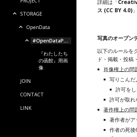
PROJECT
詳細は「
Creat
ス (CC BY 4.0)
STORAGE
OpenData
写真のオープン
#OpenDataPhoto
以下のルールを
『わたしたち
ド・掲載・投稿
の函館』用画
像
肖像権上の問
写りこんだ
JOIN
許可をし
CONTACT
許可が取れ
LINK
著作権上の問
著作者がア
作者の死後