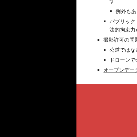
す
例外もあ
パブリック
法的拘束力
撮影許可の問
公道ではな
ドローンで
オープンデー