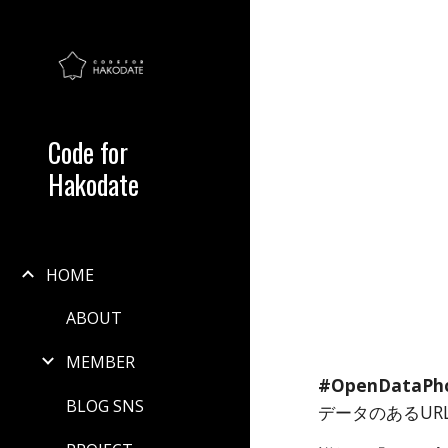
Sk
Code for
Hakodate
HOME
ABOUT
MEMBER
#OpenDataPh
BLOG SNS
データのあるU