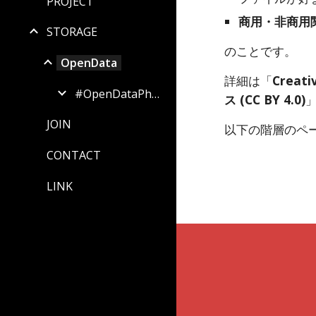
PROJECT
商用・非商用
STORAGE
のことです。
OpenData
詳細は「
Creat
#OpenDataPhoto
ス (CC BY 4.0)
JOIN
以下の階層のペ
CONTACT
LINK