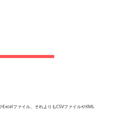
ion
TA
やExcelファイル、それよりもCSVファイルやXML