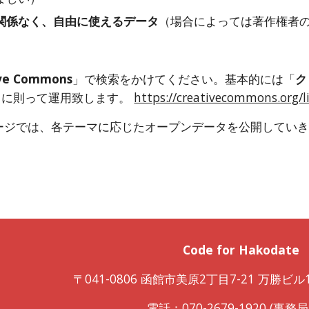
関係なく、自由に使えるデータ
（場合によっては著作権者
ive Commons
」で検索をかけてください。基本的には「
ク
」に則って運用致します。 
https://creativecommons.org/li
ージでは、各テーマに応じたオープンデータを公開してい
Code for Hakodate
〒041-0806 函館市美原2丁目7-21 万勝ビル1F
電話：070-2679-1920 (事務